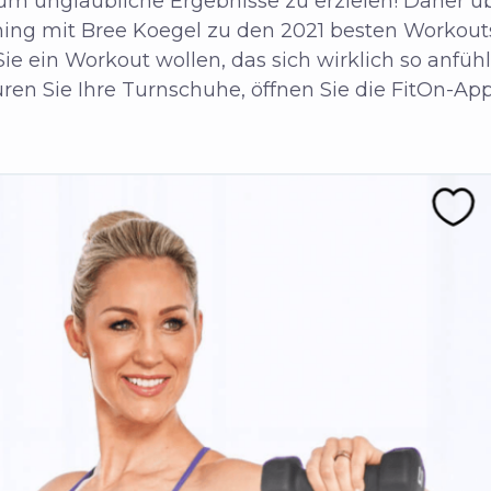
um unglaubliche Ergebnisse zu erzielen! Daher üb
ining mit Bree Koegel zu den 2021 besten Workou
e ein Workout wollen, das sich wirklich so anfühl
ren Sie Ihre Turnschuhe, öffnen Sie die FitOn-App