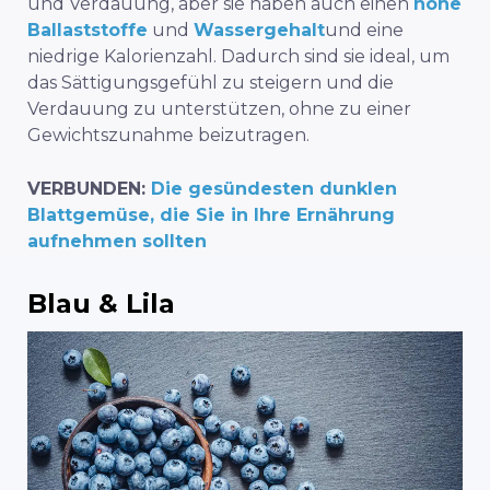
und Verdauung, aber sie haben auch einen
hohe
Ballaststoffe
und
Wassergehalt
und eine
niedrige Kalorienzahl. Dadurch sind sie ideal, um
das Sättigungsgefühl zu steigern und die
Verdauung zu unterstützen, ohne zu einer
Gewichtszunahme beizutragen.
VERBUNDEN:
Die gesündesten dunklen
Blattgemüse, die Sie in Ihre Ernährung
aufnehmen sollten
Blau & Lila