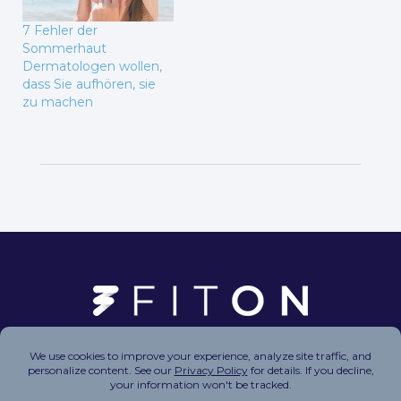
7 Fehler der
Sommerhaut
Dermatologen wollen,
dass Sie aufhören, sie
zu machen