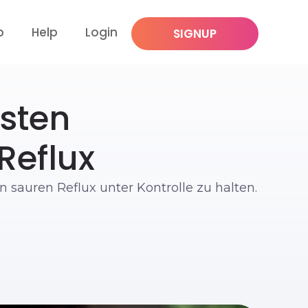
p
Help
Login
SIGNUP
esten
Reflux
 sauren Reflux unter Kontrolle zu halten.