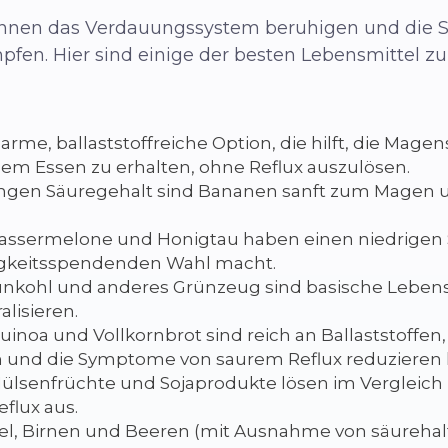
önnen das Verdauungssystem beruhigen und die
pfen. Hier sind einige der besten Lebensmittel z
earme, ballaststoffreiche Option, die hilft, die Mag
em Essen zu erhalten, ohne Reflux auszulösen.
ingen Säuregehalt sind Bananen sanft zum Magen und
Wassermelone und Honigtau haben einen niedrigen S
igkeitsspendenden Wahl macht.
Grünkohl und anderes Grünzeug sind basische Lebens
lisieren.
Quinoa und Vollkornbrot sind reich an Ballaststoffen
 und die Symptome von saurem Reflux reduzieren
 Hülsenfrüchte und Sojaprodukte lösen im Vergleich 
eflux aus.
fel, Birnen und Beeren (mit Ausnahme von säureha