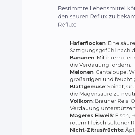
Bestimmte Lebensmittel k
den sauren Reflux zu bekäm
Reflux:
Haferflocken
: Eine säur
Sättigungsgefühl nach d
Bananen
: Mit ihrem ger
die Verdauung fördern.
Melonen
: Cantaloupe, 
großartigen und feucht
Blattgemüse
: Spinat, 
die Magensäure zu neutra
Vollkorn
: Brauner Reis, 
Verdauung unterstützen
Mageres Eiweiß
: Fisch,
rotem Fleisch seltener R
Nicht-Zitrusfrüchte
: Äp