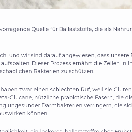
rvorragende Quelle für Ballaststoffe, die als Nahru
lich, und wir sind darauf angewiesen, dass unsere
ufspalten. Dieser Prozess ernährt die Zellen in 
 schädlichen Bakterien zu schützen.
aben zwar einen schlechten Ruf, weil sie Gluten
eta-Glucane, nützliche präbiotische Fasern, die d
g ungesunder Darmbakterien verringern, die sich
 auswirken können.
öglichkeit, ein leckeres, ballaststoffreiches Früh