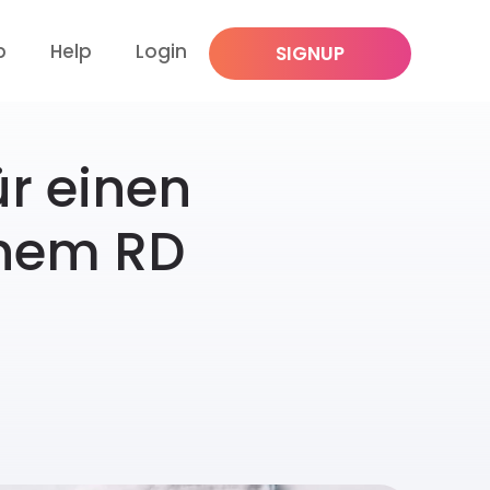
p
Help
Login
SIGNUP
ür einen
inem RD