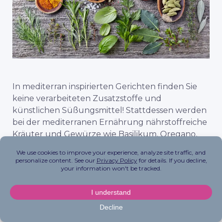
In mediterran inspirierten Gerichten finden Sie
keine verarbeiteten Zusatzstoffe und
künstlichen Süßungsmittel! Stattdessen werden
bei der mediterranen Ernährung nährstoffreiche
Kräuter und Gewürze wie Basilikum, Oregano,
Thymian, Rosmarin, Knoblauch und Ingwer
verwendet, um den Speisen Geschmack und
Antioxidantien zu verleihen.
#13 Nüsse und Saaten