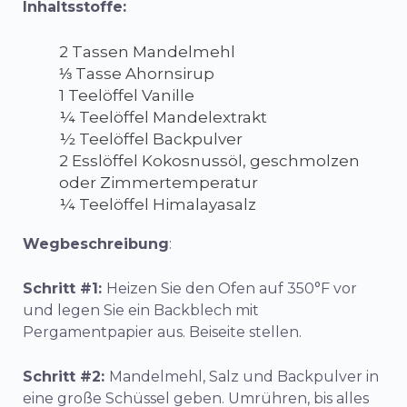
Inhaltsstoffe
:
2 Tassen Mandelmehl
⅓ Tasse Ahornsirup
1 Teelöffel Vanille
¼ Teelöffel Mandelextrakt
½ Teelöffel Backpulver
2 Esslöffel Kokosnussöl, geschmolzen
oder Zimmertemperatur
¼ Teelöffel Himalayasalz
Wegbeschreibung
:
Schritt #1:
Heizen Sie den Ofen auf 350°F vor
und legen Sie ein Backblech mit
Pergamentpapier aus. Beiseite stellen.
Schritt #2:
Mandelmehl, Salz und Backpulver in
eine große Schüssel geben. Umrühren, bis alles