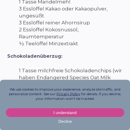
1 Tasse Mandelmehl
3 Esslöffel Kakao oder Kakaopulver,
ungesüßt
3 Esslöffel reiner Ahornsirup
2 Esslöffel Kokosnussöl,
Raumtemperatur
½ Teelöffel Minzextrakt
Schokoladenüberzug:
1 Tasse milchfreie Schokoladenchips (wir
haben Endangered Species Oat Milk
Chocolate Chips verwendet! Für eine
zuckerärmere Variante lieben wir Lily’s
Dark Chocolate Chips), geschmolzen
¼ Teelöffel Minzextrakt
1 Teelöffel Kokosnussöl
Wegbeschreibung
: