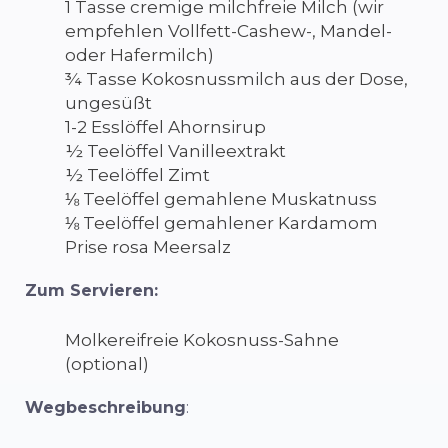
1 Tasse cremige milchfreie Milch (wir
empfehlen Vollfett-Cashew-, Mandel-
oder Hafermilch)
¾ Tasse Kokosnussmilch aus der Dose,
ungesüßt
1-2 Esslöffel Ahornsirup
½ Teelöffel Vanilleextrakt
½ Teelöffel Zimt
⅛ Teelöffel gemahlene Muskatnuss
⅛ Teelöffel gemahlener Kardamom
Prise rosa Meersalz
Zum Servieren:
Molkereifreie Kokosnuss-Sahne
(optional)
Wegbeschreibung
: