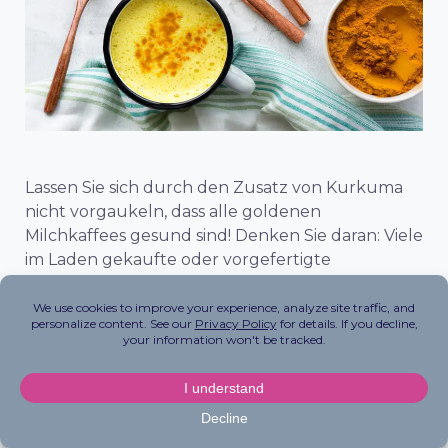
Lassen Sie sich durch den Zusatz von Kurkuma
nicht vorgaukeln, dass alle goldenen
Milchkaffees gesund sind! Denken Sie daran: Viele
im Laden gekaufte oder vorgefertigte
Mischungen sind voller Zucker und anderer
Zusatzstoffe. Eine der besten Möglichkeiten, dies
zu vermeiden? Machen Sie Ihr eigenes! Mit
diesem Rezept für einen zuckerarmen Kurkuma-
Latte können Sie sich einen goldenen Schuss
geben.