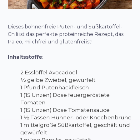
Dieses bohnenfreie Puten- und Süßkartoffel-
Chili ist das perfekte proteinreiche Rezept, das
Paleo, milchfrei und glutenfrei ist!
Inhaltsstoffe
:
2 Esslöffel Avocadoöl
½ gelbe Zwiebel, gewürfelt
1 Pfund Putenhackfleisch
1 (15 Unzen) Dose feuergeröstete
Tomaten
1 (15 Unzen) Dose Tomatensauce
1 ½ Tassen Hühner- oder Knochenbrühe
1 mittelgroße Süßkartoffel, geschält und
gewürfelt
1 grüne Paprika, gewürfelt