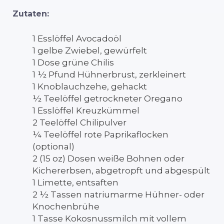
Zutaten:
1 Esslöffel Avocadoöl
1 gelbe Zwiebel, gewürfelt
1 Dose grüne Chilis
1 ½ Pfund Hühnerbrust, zerkleinert
1 Knoblauchzehe, gehackt
½ Teelöffel getrockneter Oregano
1 Esslöffel Kreuzkümmel
2 Teelöffel Chilipulver
¼ Teelöffel rote Paprikaflocken
(optional)
2 (15 oz) Dosen weiße Bohnen oder
Kichererbsen, abgetropft und abgespült
1 Limette, entsaften
2 ½ Tassen natriumarme Hühner- oder
Knochenbrühe
1 Tasse Kokosnussmilch mit vollem