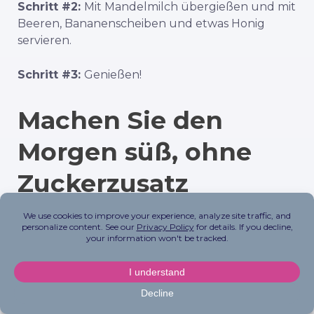
Schritt #2:
Mit Mandelmilch übergießen und mit
Beeren, Bananenscheiben und etwas Honig
servieren.
Schritt #3:
Genießen!
Machen Sie den
Morgen süß, ohne
Zuckerzusatz
Mit diesen leckeren und nahrhaften
Frühstücksvarianten können Sie trotzdem eine
Schüssel Müsli genießen und sich dabei gut
fühlen. Egal, ob du ein FitOn-Rezept
zusammenstellst oder dich für eine gekaufte
Müslimarke entscheidest, denk an diese