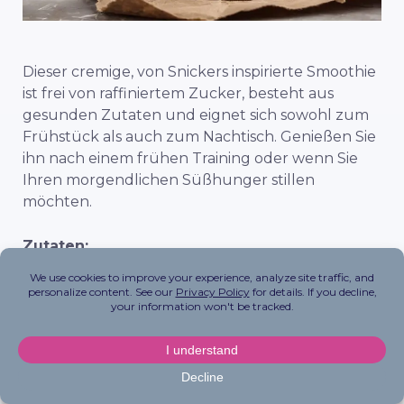
Dieser cremige, von Snickers inspirierte Smoothie
ist frei von raffiniertem Zucker, besteht aus
gesunden Zutaten und eignet sich sowohl zum
Frühstück als auch zum Nachtisch. Genießen Sie
ihn nach einem frühen Training oder wenn Sie
Ihren morgendlichen Süßhunger stillen
möchten.
Zutaten:
1 Tasse Mandelmilch oder milchfreie
Milch nach Wahl, ungesüßt
½ gefrorene Banane
½ Tasse gefrorene Blumenkohlröschen
1 Esslöffel Erdnussbutter
1 Esslöffel Kakao oder Kakaopulver