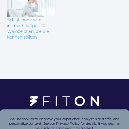
Schlafapnoe wird
immer häufiger: 10
Warnzeichen, die Sie
kennen sollten