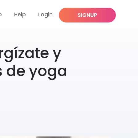
p
Help
Login
SIGNUP
gízate y
s de yoga