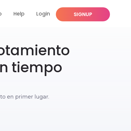
p
Help
Login
SIGNUP
gotamiento
un tiempo
to en primer lugar.