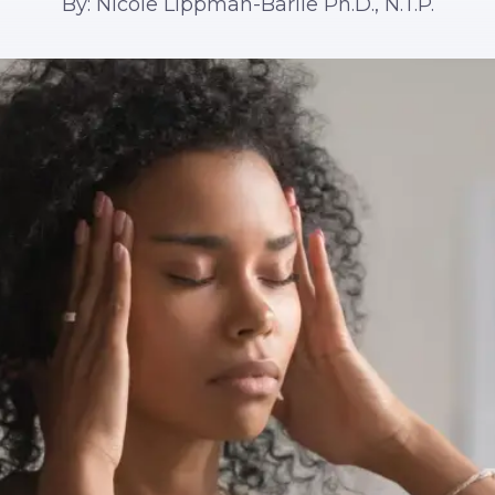
By: Nicole Lippman-Barile Ph.D., N.T.P.