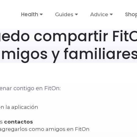
Health
Sho
Guides
Advice
do compartir Fit
migos y familiare
renar contigo en FitOn:
n la aplicación
us
contactos
agregarlos como amigos en FitOn