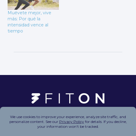
Muévete mejor, vive
más: Por qué la
intensidad vence al
tiempo