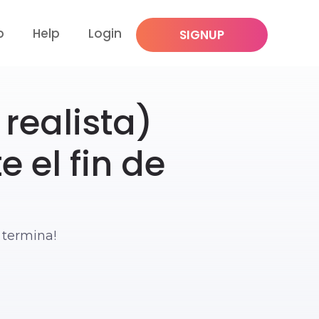
p
Help
Login
SIGNUP
realista)
 el fin de
 termina!