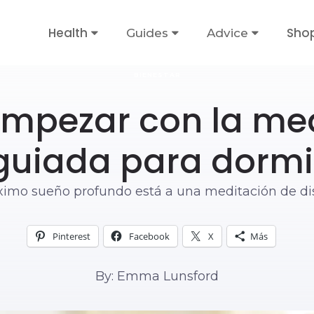
Health
Sho
Guides
Advice
BIENESTAR
mpezar con la med
guiada para dormi
ximo sueño profundo está a una meditación de dis
Pinterest
Facebook
X
Más
By: Emma Lunsford