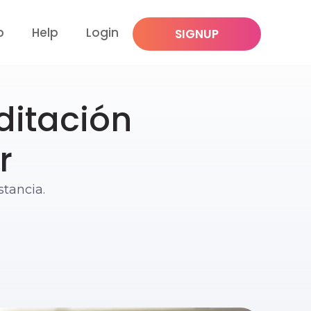
p
Help
Login
SIGNUP
itación
r
tancia.