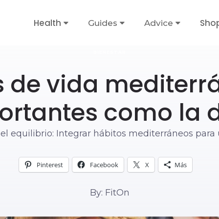
Health
Sho
Guides
Advice
BIENESTAR
s de vida mediterr
ortantes como la d
el equilibrio: Integrar hábitos mediterráneos para
Pinterest
Facebook
X
Más
By: FitOn