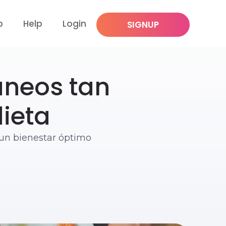
p
Help
Login
SIGNUP
áneos tan
ieta
 un bienestar óptimo