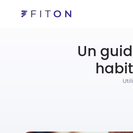
Un guid
habit
Util