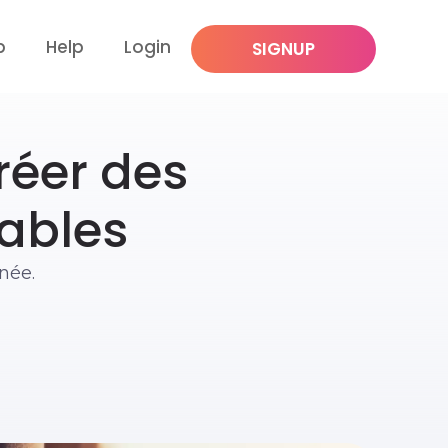
p
Help
Login
SIGNUP
réer des
rables
nnée.