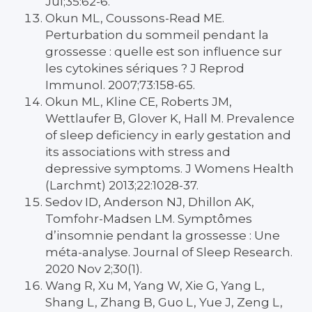
Jul;35:62-6.
Okun ML, Coussons-Read ME.
Perturbation du sommeil pendant la
grossesse : quelle est son influence sur
les cytokines sériques ? J Reprod
Immunol. 2007;73:158-65.
Okun ML, Kline CE, Roberts JM,
Wettlaufer B, Glover K, Hall M. Prevalence
of sleep deficiency in early gestation and
its associations with stress and
depressive symptoms. J Womens Health
(Larchmt) 2013;22:1028-37.
Sedov ID, Anderson NJ, Dhillon AK,
Tomfohr-Madsen LM. Symptômes
d’insomnie pendant la grossesse : Une
méta-analyse. Journal of Sleep Research.
2020 Nov 2;30(1).
Wang R, Xu M, Yang W, Xie G, Yang L,
Shang L, Zhang B, Guo L, Yue J, Zeng L,