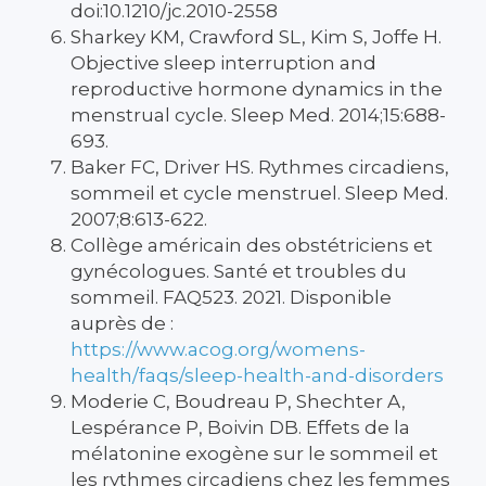
doi:10.1210/jc.2010-2558
Sharkey KM, Crawford SL, Kim S, Joffe H.
Objective sleep interruption and
reproductive hormone dynamics in the
menstrual cycle. Sleep Med. 2014;15:688-
693.
Baker FC, Driver HS. Rythmes circadiens,
sommeil et cycle menstruel. Sleep Med.
2007;8:613-622.
Collège américain des obstétriciens et
gynécologues. Santé et troubles du
sommeil. FAQ523. 2021. Disponible
auprès de :
https://www.acog.org/womens-
health/faqs/sleep-health-and-disorders
Moderie C, Boudreau P, Shechter A,
Lespérance P, Boivin DB. Effets de la
mélatonine exogène sur le sommeil et
les rythmes circadiens chez les femmes