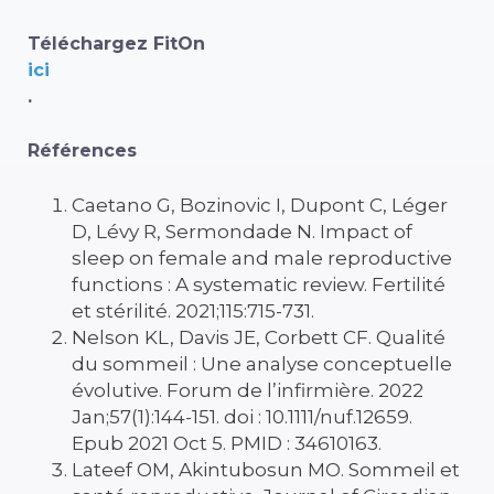
Téléchargez FitOn
ici
.
Références
Caetano G, Bozinovic I, Dupont C, Léger
D, Lévy R, Sermondade N. Impact of
sleep on female and male reproductive
functions : A systematic review. Fertilité
et stérilité. 2021;115:715-731.
Nelson KL, Davis JE, Corbett CF. Qualité
du sommeil : Une analyse conceptuelle
évolutive. Forum de l’infirmière. 2022
Jan;57(1):144-151. doi : 10.1111/nuf.12659.
Epub 2021 Oct 5. PMID : 34610163.
Lateef OM, Akintubosun MO. Sommeil et