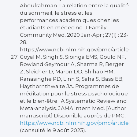
Abdulrahman. La relation entre la qualité
du sommeil, le stress et les
performances académiques chez les
étudiants en médecine. J Family
Community Med. 2020 Jan-Apr ; 27(1) : 23-
28.
https://www.ncbi.nlm.nih.gov/pmc/articles
Goyal M, Singh S, Sibinga EMS, Gould NF,
Rowland-Seymour A, Sharma R, Berger
Z, Sleicher D, Maron DD, Shihab HM,
Ranasinghe PD, Linn S, Saha S, Bass EB,
Haythornthwaite JA. Programmes de
méditation pour le stress psychologique
et le bien-être : A Systematic Review and
Meta-analysis. JAMA Intern Med. [Author
manuscript] Disponible auprès de PMC :
https://www.ncbi.nlm.nih.gov/pmc/articles
(consulté le 9 août 2023).