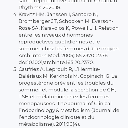
santé reproductive. Journal of Circadian
Rhythms 2020;18.
Kravitz HM, Janssen I, Santoro N,
Bromberger JT, Schocken M, Everson-
Rose SA, Karavolos K, Powell LH. Relation
entre les niveaux d’hormones
reproductives quotidiennes et le
sommeil chez les femmes d’âge moyen.
Arch Intern Med. 2005;165:2370-2376.
doi:10.1001/archinte.165.20.2370.
Caufriez A, Leproult R, L’Hermite-
Balériaux M, Kerkhofs M, Copinschi G. La
progestérone prévient les troubles du
sommeil et module la sécrétion de GH,
TSH et mélatonine chez les femmes
ménopausées. The Journal of Clinical
Endocrinology & Metabolism (Journal de
l’endocrinologie clinique et du
métabolisme). 2011;96(4).