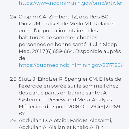
https://www.ncbi.nlm.nih.gov/pmc/articles
.
Crispim CA, Zimberg IZ, dos Reis BG,
Diniz RM, Tufik S, de Mello MT. Relation
entre l’apport alimentaire et les
habitudes de sommeil chez les
personnes en bonne santé. J Clin Sleep
Med. 2011;7(6):659-664. Disponible auprès
de :
https://pubmed.ncbi.nlm.nih.gov/22171206/
.
Stutz J, Eiholzer R, Spengler CM. Effets de
l’exercice en soirée sur le sommeil chez
des participants en bonne santé : A
Systematic Review and Meta-Analysis.
Médecine du sport. 2018 Oct 29;49(2):269-
87.
Abdullah D. Alotaibi, Faris M. Alosaimi,
Abdullah A. Alajlan et Khalid A. Bin