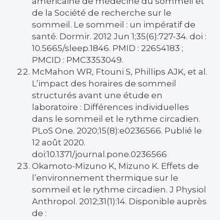
américaine de médecine du sommeil et
de la Société de recherche sur le
sommeil. Le sommeil : un impératif de
santé. Dormir. 2012 Jun 1;35(6):727-34. doi :
10.5665/sleep.1846. PMID : 22654183 ;
PMCID : PMC3353049.
McMahon WR, Ftouni S, Phillips AJK, et al.
L’impact des horaires de sommeil
structurés avant une étude en
laboratoire : Différences individuelles
dans le sommeil et le rythme circadien.
PLoS One. 2020;15(8):e0236566. Publié le
12 août 2020.
doi:10.1371/journal.pone.0236566
Okamoto-Mizuno K, Mizuno K. Effets de
l’environnement thermique sur le
sommeil et le rythme circadien. J Physiol
Anthropol. 2012;31(1):14. Disponible auprès
de :