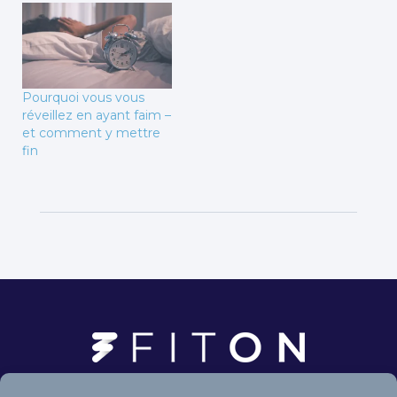
Pourquoi vous vous
réveillez en ayant faim –
et comment y mettre
fin