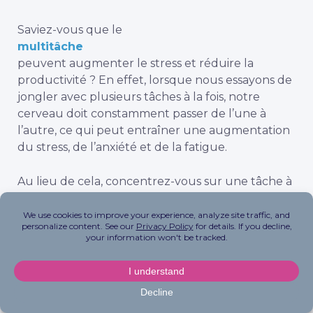
Saviez-vous que le
multitâche
peuvent augmenter le stress et réduire la
productivité ? En effet, lorsque nous essayons de
jongler avec plusieurs tâches à la fois, notre
cerveau doit constamment passer de l’une à
l’autre, ce qui peut entraîner une augmentation
du stress, de l’anxiété et de la fatigue.
Au lieu de cela, concentrez-vous sur une tâche à
la fois. Fixez des objectifs et des priorités
spécifiques pour chaque tâche, et évitez de
consulter vos courriels ou les médias sociaux
pendant ce temps. Si vous vous sentez distrait ou
débordé, faites une petite pause mentale ou
pratiquez une technique de relaxation telle que
la respiration profonde ou la visualisation !