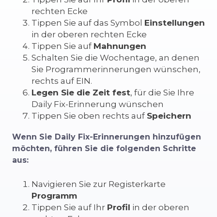
rechten Ecke
Tippen Sie auf das Symbol
Einstellungen
in der oberen rechten Ecke
Tippen Sie auf
Mahnungen
Schalten Sie die Wochentage, an denen
Sie Programmerinnerungen wünschen,
rechts auf EIN.
Legen Sie die Zeit fest
, für die Sie Ihre
Daily Fix-Erinnerung wünschen
Tippen Sie oben rechts auf
Speichern
Wenn Sie Daily Fix-Erinnerungen hinzufügen
möchten, führen Sie die folgenden Schritte
aus:
Navigieren Sie zur Registerkarte
Programm
Tippen Sie auf Ihr
Profil
in der oberen