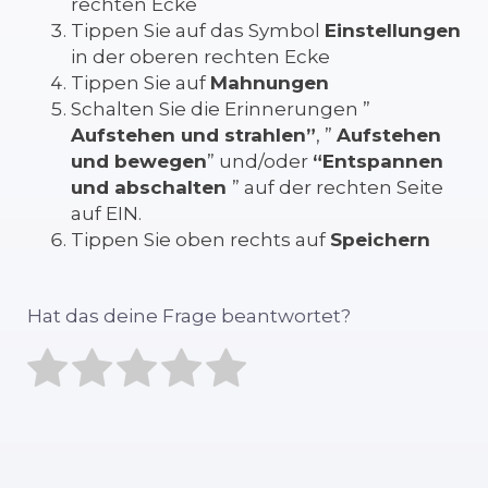
rechten Ecke
Tippen Sie auf das Symbol
Einstellungen
in der oberen rechten Ecke
Tippen Sie auf
Mahnungen
Schalten Sie die Erinnerungen ”
Aufstehen und strahlen”
, ”
Aufstehen
und bewegen
” und/oder
“Entspannen
und abschalten
” auf der rechten Seite
auf EIN.
Tippen Sie oben rechts auf
Speichern
Hat das deine Frage beantwortet?