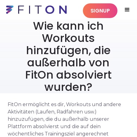
SIGNUP
Wie kann ich
Workouts
hinzufügen, die
außerhalb von
FitOn absolviert
wurden?
FitOn ermöglicht es dir, Workouts und andere
Aktivitäten (Laufen, Radfahren usw.)
hinzuzufügen, die du außerhalb unserer
Plattform absolvierst und die auf dein
wöchentliches Trainingsziel angerechnet