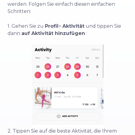
werden. Folgen Sie einfach diesen einfachen
Schritten:
1. Gehen Sie zu
Profil
>
Aktivität
und tippen Sie
dann
auf Aktivität hinzufügen
:
2. Tippen Sie auf die beste Aktivität, die Ihrem