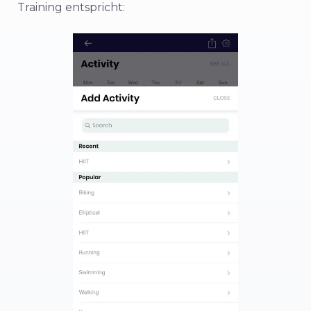
Training entspricht: