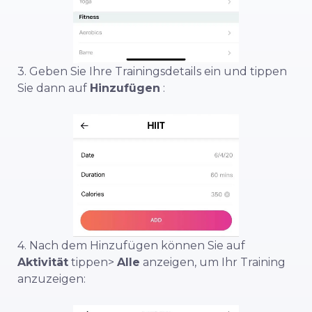
3. Geben Sie Ihre Trainingsdetails ein und tippen
Sie dann auf
Hinzufügen
:
4. Nach dem Hinzufügen können Sie auf
Aktivität
tippen>
Alle
anzeigen, um Ihr Training
anzuzeigen: